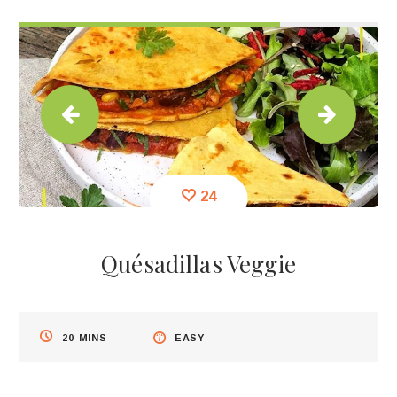
24
Quésadillas Veggie
20
MINS
EASY