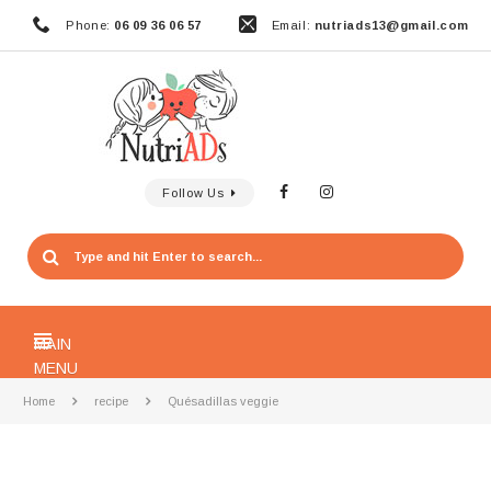
Phone:
06 09 36 06 57
Email:
nutriads13@gmail.com
Follow Us
MAIN
MENU
Home
recipe
Quésadillas veggie