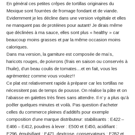
En général ces petites crêpes de tortillas originaires du
Mexique sont fourrées de fromage fondant et de viande.
Evidemment je les décline dans une version végétale et elles
ne manquent pas de protéines pour autant! Je dirais même
que déclinées à ma sauce, elles sont plus « healthy » car
beaucoup moins grasses et par la même occasion moins
caloriques.
Dans ma version, la garniture est composée de maïs,
haricots rouges, de poivrons (frais en saison ou conservés à
l’huile), d’un beau coulis de tomates…et en fait, vous les
agrémentez comme vous voulez!!
Ce plat est relativement rapide à préparer car les tortillas ne
nécessitent pas de temps de pousse. On réalise la pâte et on
l’abaisse en galettes très fines sans attendre. Il n’ y a plus qu’à
poêler quelques minutes et voilà. Pas question d’acheter
celles du commerce pleines d’additifs pour exemple
composition d’une marque distributeur: stabilisants : E422 –
E466 – E412, poudres à lever : E500 et E450, acidifiant :
E296, émulsifiant : E471, dextrose, conservateurs : E282 et