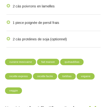
2 càs poivrons en lamelles
1 piece poignée de persil frais
2 càs protéines de soja (optionnel)
cuisine mexicaine
fait maison
quésadillas
recette express
recette facile
tortillas
vegane
veggie