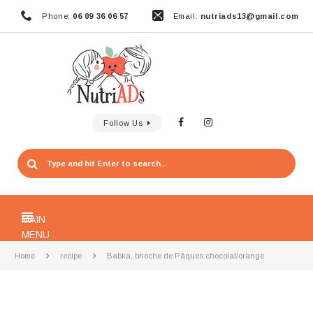
Phone:
06 09 36 06 57
Email:
nutriads13@gmail.com
Follow Us
MAIN
MENU
Home
recipe
Babka, brioche de Pâques chocolat/orange