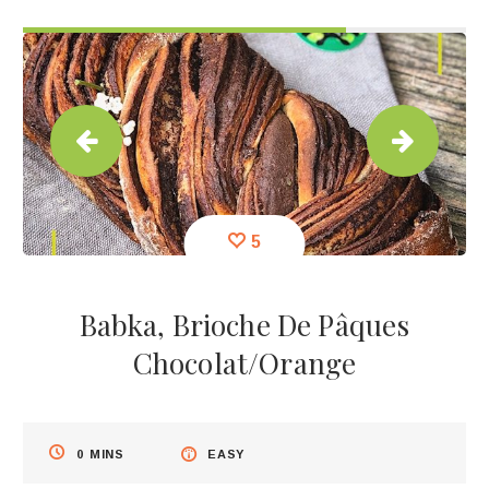
5
Babka, Brioche De Pâques
Chocolat/orange
0
MINS
EASY