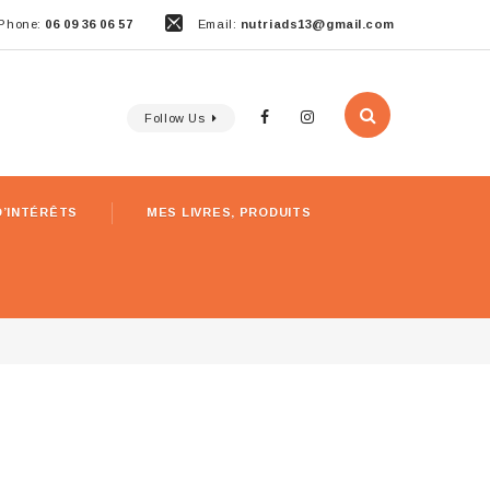
Phone:
06 09 36 06 57
Email:
nutriads13@gmail.com
Follow Us
D’INTÉRÊTS
MES LIVRES, PRODUITS