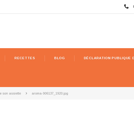
RECETTES
BLOG
DÉCLARATION PUBLIQUE 
e son assiette
aroma-906137_1920.jpg