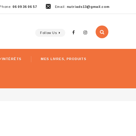
Phone:
06 09 36 06 57
Email:
nutriads13@gmail.com
Follow Us
D’INTÉRÊTS
MES LIVRES, PRODUITS