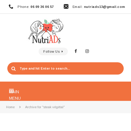
Phone:
06 09 36 06 57
Email:
nutriads13@gmail.com
Follow Us
MAIN
MENU
Home
Archive for "steak végétal"