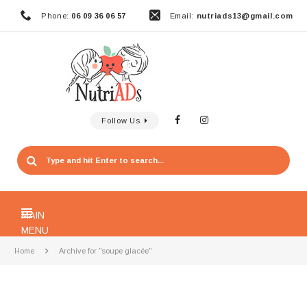
Phone:
06 09 36 06 57
Email:
nutriads13@gmail.com
Follow Us
MAIN
MENU
Home
Archive for "soupe glacée"