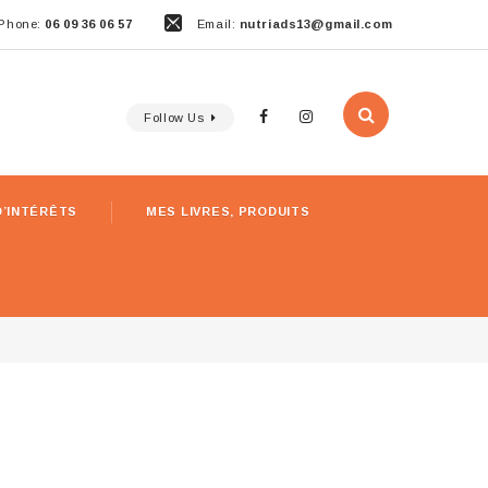
Phone:
06 09 36 06 57
Email:
nutriads13@gmail.com
Follow Us
D’INTÉRÊTS
MES LIVRES, PRODUITS