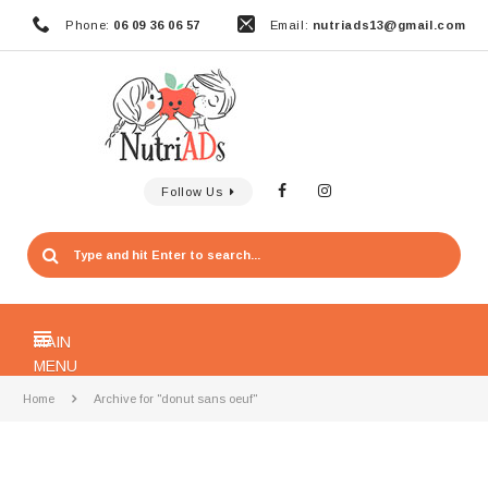
Phone:
06 09 36 06 57
Email:
nutriads13@gmail.com
Follow Us
MAIN
MENU
Home
Archive for "donut sans oeuf"