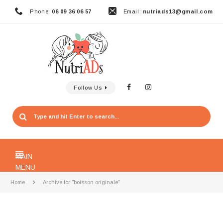
Phone:
06 09 36 06 57
Email:
nutriads13@gmail.com
Follow Us
MAIN
MENU
Home
Archive for "boisson originale"