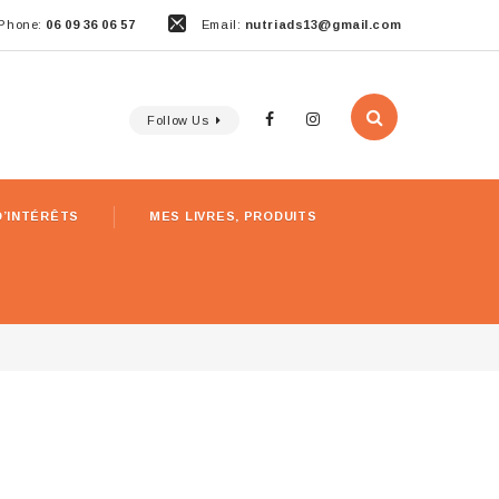
Phone:
06 09 36 06 57
Email:
nutriads13@gmail.com
Follow Us
D’INTÉRÊTS
MES LIVRES, PRODUITS