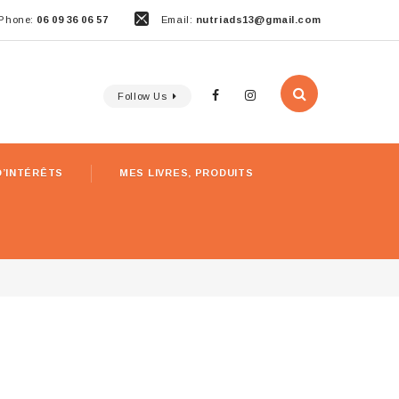
Phone:
06 09 36 06 57
Email:
nutriads13@gmail.com
Follow Us
D’INTÉRÊTS
MES LIVRES, PRODUITS