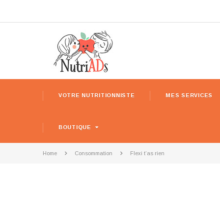
VOTRE NUTRITIONNISTE
MES SERVICES
BOUTIQUE
Home
Consommation
Flexi t’as rien