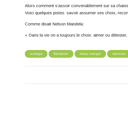
Alors comment s’assoir convenablement sur sa chais
Voici quelques pistes: savoir assumer ses choix, recon
Comme disait Nelson Mandela:
« Dans la vie on a toujours le choix: aimer ou détester
ecologie
flexitarien
mieux manger
omnivore