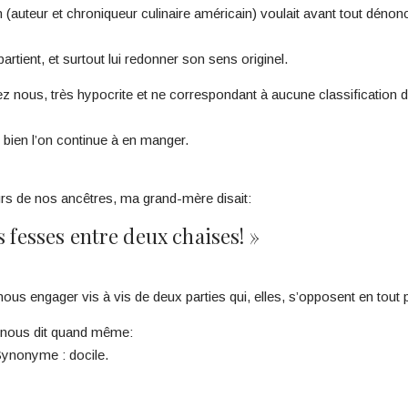
an (auteur et chroniqueur culinaire américain) voulait avant tout déno
rtient, et surtout lui redonner son sens originel.
hez nous, très hypocrite et ne correspondant à aucune classification 
bien l’on continue à en manger.
eurs de nos ancêtres, ma grand-mère disait:
s fesses entre deux chaises! »
ous engager vis à vis de deux parties qui, elles, s’opposent en tout po
 il nous dit quand même:
ynonyme : docile.