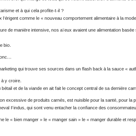
arisme et à qui cela profite-t-il ?
aux l’érigent comme le « nouveau comportement alimentaire à la mode
ulture de manière intensive, nos aïeux avaient une alimentation basée
e bio.
 donc…
arketing qui trouve ses sources dans un flash back à la sauce « authe
à y croire.
u bétail et de la viande en ait fait le concept central de sa dernière c
 excessive de produits carnés, est nuisible pour la santé, pour la 
heval Findus, qui sont venu entacher la confiance des consommateu
ône le « bien manger » le « manger sain » le « manger durable et respo