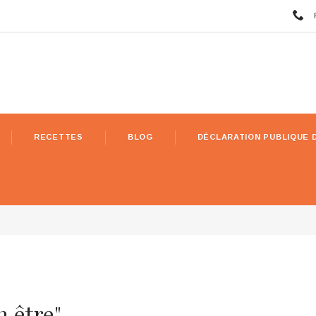
RECETTES
BLOG
DÉCLARATION PUBLIQUE 
n être"