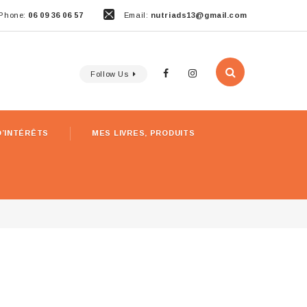
Phone:
06 09 36 06 57
Email:
nutriads13@gmail.com
Follow Us
D’INTÉRÊTS
MES LIVRES, PRODUITS